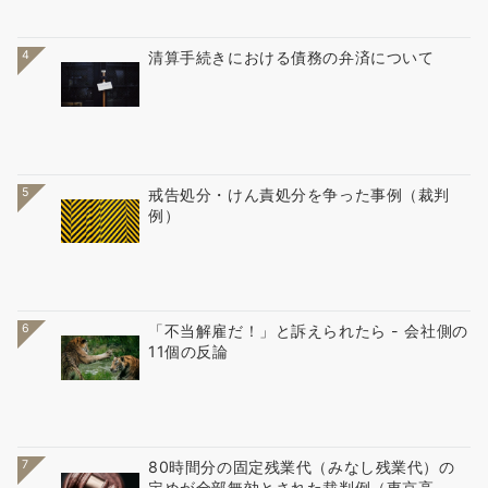
4
清算手続きにおける債務の弁済について
5
戒告処分・けん責処分を争った事例（裁判
例）
6
「不当解雇だ！」と訴えられたら - 会社側の
11個の反論
7
80時間分の固定残業代（みなし残業代）の
定めが全部無効とされた裁判例（東京高...