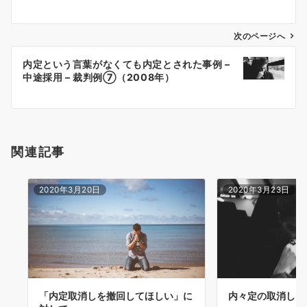
ナ
ビ
ゲ
次のページへ
ー
内定という言葉がなくても内定とされた事例 –
シ
中途採用 – 裁判例⑦（2008年）
ョ
ン
関連記事
2020年3月20日
2020年3月23日
「内定取消しを撤回してほしい」に
内々定の取消し -