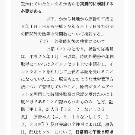
置かれていたといえるか否かを
実質的に検討する
必要がある
。
以下，かかる見地から原告の平成２
８年１月１日から平成２９年６月１７日までの間
の時間外労働等の時間数について検討する。
（ウ） 終業時刻後の残業について
上記（ア）のとおり，被告の従業員
は，平成２８年１月１日以降，時間外勤務や年休
取得についてはタイムアセット上で申請をし，イ
ントラネットを利用して上長の承認を受けること
になっていたこと，原告もこのような就労管理方
法について習得していたこと，原告がタイムアセ
ットを利用して時間外勤務の承認を受けたのは１
度だけであることが認められるものの，他方，証
拠（甲１８，証人Ｂ【１２，２１ないし２３
頁】，原告本人【４，５，１６ないし１９，２
２，２３頁】）及び弁論の全趣旨によれば，原告
は，配送センターにおいて，
日常的に午後６時頃