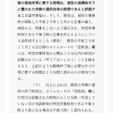
後の後始末等に要する時間は，被告の指揮命令下
に置かれた労務の提供自体の時間であると評価す
ることはできない
。そして，原告は，被告の事務
所が移転した平成２８年１０月から仕事が減り，
被告から，残業をしないよう指示され，所定終業
時刻である午後５時に仕事を終えるようにしてい
る旨供述するところ（原告），原告の平成２８年
１１月１６日以降のタイムカードの「定時退」欄
には，所定終業時刻から概ね１０分以内の時刻が
記載されている（甲３７ないし６１）ことを踏ま
えると，上記のような勤務終了後に必要な片づけ
等に要する時間は１０分間と認めるのが相当であ
る。
（ウ） 以上によれば，原告の労務の提
供の終了時刻は，タイムカードの「定時退」欄に
打刻又は記載された時刻から１０分前（早退して
いない日の当該時刻が所定終業時刻である午後５
時より前になる場合は午後５時）と認められる。