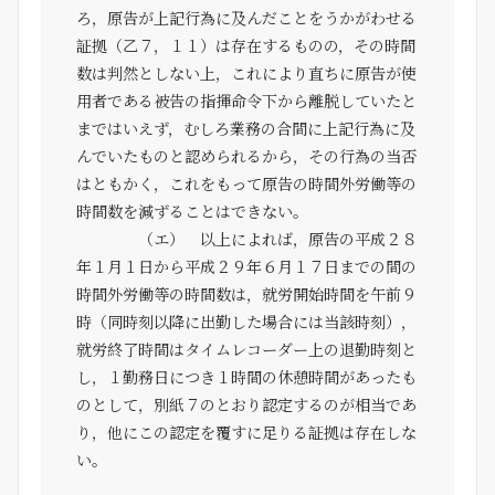
ろ，原告が上記行為に及んだことをうかがわせる
証拠（乙７，１１）は存在するものの，その時間
数は判然としない上，これにより直ちに原告が使
用者である被告の指揮命令下から離脱していたと
まではいえず，むしろ業務の合間に上記行為に及
んでいたものと認められるから，その行為の当否
はともかく，これをもって原告の時間外労働等の
時間数を減ずることはできない。
（エ） 以上によれば，原告の平成２８
年１月１日から平成２９年６月１７日までの間の
時間外労働等の時間数は，就労開始時間を午前９
時（同時刻以降に出勤した場合には当該時刻），
就労終了時間はタイムレコーダー上の退勤時刻と
し，１勤務日につき１時間の休憩時間があったも
のとして，別紙７のとおり認定するのが相当であ
り，他にこの認定を覆すに足りる証拠は存在しな
い。