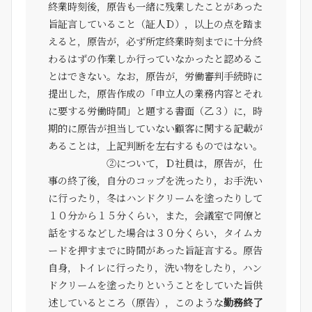
終業時刻後，原告も一緒に残業したことがあった
旨証言していること（証人Ｄ），以上の点を踏ま
えると，原告が，必ず所定終業時刻までに十分終
わるはずの作業しか行っていなかったと認めるこ
とはできない。なお，原告が，労働審判手続時に
提出した，原告作成の「申立人の業務内容とそれ
に要する労働時間」と題する書面（乙３）に，時
期的に原告が担当していない顧客に関する記載が
あることは，上記判断を左右するものではない。
②について，Ｄ社員は，原告が，仕
事の終了後，自分のコップを洗ったり，お手洗い
に行ったり，冬はハンドクリームを塗ったりして
１０分から１５分くらい，また，会議室で同僚と
話をするなどした場合は３０分くらい，タイムカ
ードを押すまでに時間があった旨証言する。原告
自身，トイレに行ったり，洗い物をしたり，ハン
ドクリームを塗ったりということをしていた旨供
述しているところ（原告），このような
勤務終了