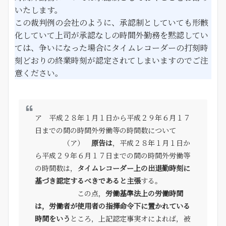
いたします。
この裁判例の会社のように、承認制としていても形骸
化していて上司が承認なしの時間外勤務を黙認してい
ては、争いになった場合にタイムレコーダーの打刻時
刻どおりの終業時刻が認定されてしまいますのでご注
意ください。
ア 平成２８年１月１日から平成２９年６月１７
日までの間の時間外労働等の時間数について
（ア）
原告は
，平成２８年１月１日か
ら平成２９年６月１７日までの間の時間外労働等
の時間数は，
タイムレコーダー上の出退勤時刻に
基づき認定するべきであると主張
する。
この点，
労働基準法上の労働時間
は，労働者が使用者の指揮命令下に置かれている
時間をいう
ところ，上記認定事実オによれば，被