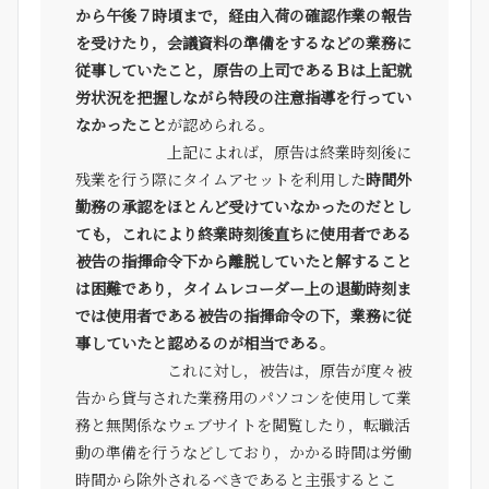
から午後７時頃まで，経由入荷の確認作業の報告
を受けたり，会議資料の準備をするなどの業務に
従事していたこと，原告の上司であるＢは上記就
労状況を把握しながら特段の注意指導を行ってい
なかったこと
が認められる。
上記によれば，原告は終業時刻後に
残業を行う際にタイムアセットを利用した
時間外
勤務の承認をほとんど受けていなかったのだとし
ても，これにより終業時刻後直ちに使用者である
被告の指揮命令下から離脱していたと解すること
は困難であり，タイムレコーダー上の退勤時刻ま
では使用者である被告の指揮命令の下，業務に従
事していたと認めるのが相当である
。
これに対し，被告は，原告が度々被
告から貸与された業務用のパソコンを使用して業
務と無関係なウェブサイトを閲覧したり，転職活
動の準備を行うなどしており，かかる時間は労働
時間から除外されるべきであると主張するとこ