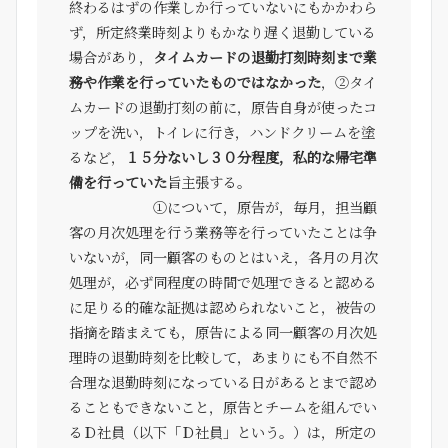
終わるはずの作業しか行っていないにもかかわら
ず，所定終業時刻よりもかなり遅く退勤している
場合があり，
タイムカードの退勤打刻時刻まで業
務や作業を行っていたものではなかった
，②タイ
ムカードの退勤打刻の前に，原告自身が使ったコ
ップを洗い，トイレに行き，ハンドクリームを塗
るなど，
１５分ないし３０分程度，私的な帰宅準
備を行っていた
旨主張する。
①について，原告が，毎月，担当顧
客の月次処理を行う業務等を行っていたことは争
いないが，同一顧客のものとはいえ，各月の月次
処理が，必ず同程度の時間で処理できると認める
に足りる的確な証拠は認められないこと，被告の
指摘を踏まえても，原告による同一顧客の月次処
理時の退勤時刻を比較して，あまりにも不自然不
合理な退勤時刻になっている日があるとまで認め
ることもできないこと，原告とチームを組んでい
るＤ社員（以下「Ｄ社員」という。）は，所定の