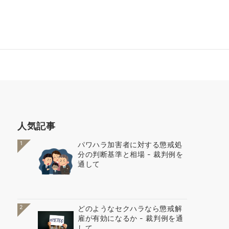
人気記事
1
パワハラ加害者に対する懲戒処
分の判断基準と相場 - 裁判例を
通して
2
どのようなセクハラなら懲戒解
雇が有効になるか - 裁判例を通
して