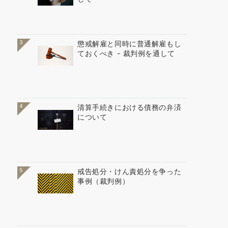
3
懲戒解雇と同時に普通解雇もし
ておくべき - 裁判例を通して
4
清算手続きにおける債務の弁済
について
5
戒告処分・けん責処分を争った
事例（裁判例）