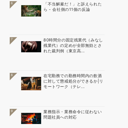
6
「不当解雇だ！」と訴えられた
ら - 会社側の11個の反論
7
80時間分の固定残業代（みなし
残業代）の定めが全部無効とさ
れた裁判例（東京高...
8
在宅勤務での勤務時間内の飲酒
に対して懲戒処分ができるか|リ
モートワーク（テレ...
9
業務指示・業務命令に従わない
問題社員への対応