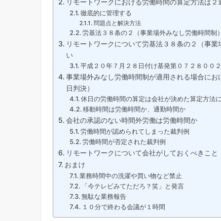
リモートワークにおける労働時間の算定方法は２
徹底的に管理する
問題点と解決方法
労基法３８条の２（事業場外みなし労働時間制
リモートワークについて労基法３８条の２（事業
い
平成２０年７月２８日付け基発第０７２８００
事業場外みなし労働時間制が適用される場合にお
日判決）
休日の労働時間の算定は会社が決めた算定方法
移動時間は労働時間か、通勤時間か
会社の承認のない時間外労働は労働時間か
労働時間が認められてしまった裁判例
労働時間が否定された裁判例
リモートワークについて会社がしておくべきこと
おまけ
業務時間中の洗濯や買い物など禁止
「今テレビみてただろ？笑」と発言
無駄な業務報告
１０分で終わる会議が１時間