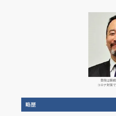
普段は眼鏡
コロナ対策で
略歴