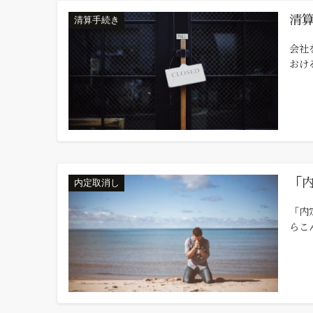
清
清算手続き
会社
おけ
「
内定取消し
「内
らこ