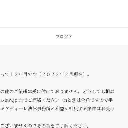
ブログ
なって１２年目です（２０２２年２月現在）。
その他のご依頼は受け付けておりません。どうしても相談
ra-law.jp までご連絡ください（nと＠は全角ですので半
いるアディーレ法律事務所と利益が相反する案件はお受け
ございません
のでその旨をご了解ください。