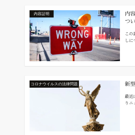
内容
内容証明
つ
この
しに
新
コロナウイルスの法律問題
最近
りニ