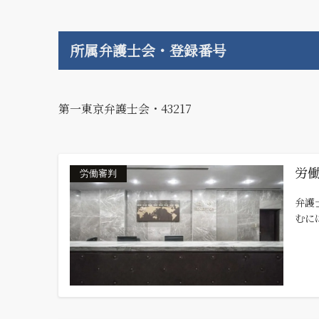
所属弁護士会・登録番号
第一東京弁護士会・43217
労
労働審判
弁護
むに