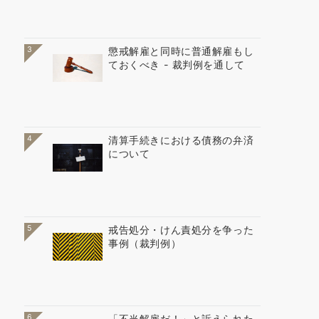
3
懲戒解雇と同時に普通解雇もし
ておくべき - 裁判例を通して
4
清算手続きにおける債務の弁済
について
5
戒告処分・けん責処分を争った
事例（裁判例）
6
「不当解雇だ！」と訴えられた