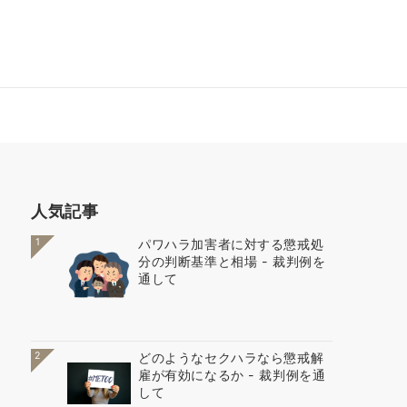
人気記事
1
パワハラ加害者に対する懲戒処
分の判断基準と相場 - 裁判例を
通して
2
どのようなセクハラなら懲戒解
雇が有効になるか - 裁判例を通
して