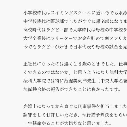
小学校時代はスイミングスクールに通い今でも水
中学校時代は野球部でしたがすぐに帰宅部になり
高校時代はラグビー部で大学時代は母校の中学校
大学卒業後はフリーターでお金を貯めて南アフリ
今でもラグビーが好きで日本代表や母校の試合を
正社員になったのは遅く２８歳のときでした。仕
くできるのではないか」と思うようになり法科大
法科大学院では特に故渥美東洋先生（中央大学名
法試験合格の報告ができたことは良かったです。
弁護士になってから直ぐに刑事事件を担当しまし
謝罪をしてお許しいただき、執行猶予判決をもら
一生懸命やることが大切だなと思いました。