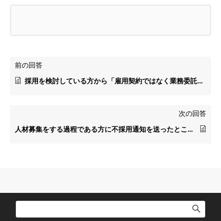
前の回答
採用を検討している方から「雇用契約ではなく業務委託契約にして欲しい。」との申し出がありました。優秀な方なので採用したいのですが法的なリスクを教えてください。
次の回答
人材募集をする過程である方に不採用通知を送ったところ「不採用は差別だ。このことをネットで明らかにする。」とのメールが送られてきました。この方は在日外国人です。どのように対処すれば良いでしょうか？